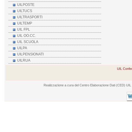
UILPOSTE
UILTUCS
UILTRASPORTI
UILTEMP
UIL FPL
UIL OO.CC.
UIL SCUOLA
UILPA
UILPENSIONATI
UILRUA
UIL Confed
Realizzazione a cura del Centro Elaborazione Dati (CED) UIL - V