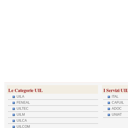
Le Categorie UIL
I Servizi UI
UILA
ITAL
FENEAL
CAFUIL
UILTEC
ADOC
UILM
UNIAT
UILCA
UILCOM