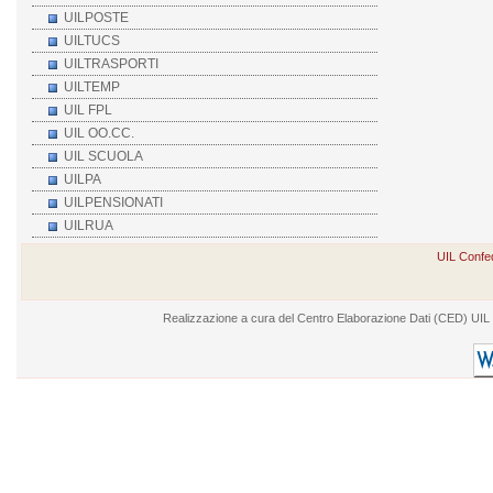
UILPOSTE
UILTUCS
UILTRASPORTI
UILTEMP
UIL FPL
UIL OO.CC.
UIL SCUOLA
UILPA
UILPENSIONATI
UILRUA
UIL Confed
Realizzazione a cura del Centro Elaborazione Dati (CED) UIL - V