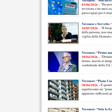
Veronese: “Non servi
03/06/2026 -
“Per por
revisione a tre mesi es
preoccupati per il rita
Veronese e Servetto: 
16/05/2026 -
“Il luog
della persona, non una 
vigilia della Giornata 
Veronese: “Primo mag
30/04/2026 -
“Domani 
donne, ancora ai margi
confederale della Uil, 
Veronese: “Piano Cas
30/04/2026 -
È quanto
aspettavamo un “piano
appaiono sufficienti pe
Veronese: “Solo lo 0,