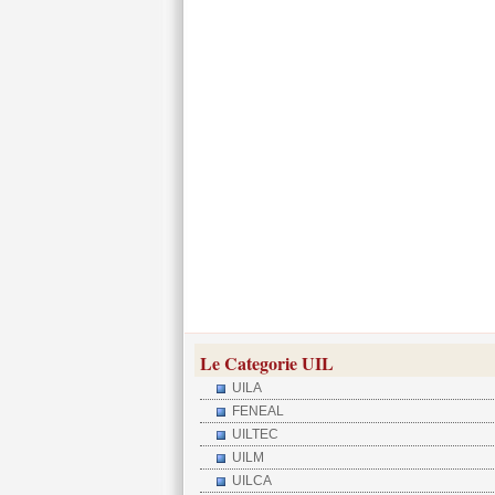
Le Categorie UIL
UILA
FENEAL
UILTEC
UILM
UILCA