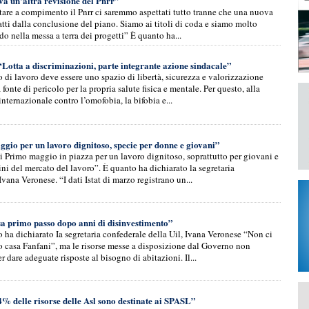
va un’altra revisione del Pnrr”
tare a compimento il Pnrr ci saremmo aspettati tutto tranne che una nuova
atti dalla conclusione del piano. Siamo ai titoli di coda e siamo molto
rdo nella messa a terra dei progetti” È quanto ha...
“Lotta a discriminazioni, parte integrante azione sindacale”
o di lavoro deve essere uno spazio di libertà, sicurezza e valorizzazione
fonte di pericolo per la propria salute fisica e mentale. Per questo, alla
internazionale contro l’omofobia, la bifobia e...
gio per un lavoro dignitoso, specie per donne e giovani”
Primo maggio in piazza per un lavoro dignitoso, soprattutto per giovani e
ni del mercato del lavoro”. È quanto ha dichiarato la segretaria
Ivana Veronese. “I dati Istat di marzo registrano un...
a primo passo dopo anni di disinvestimento”
 ha dichiarato Ia segretaria confederale della Uil, Ivana Veronese “Non ci
 casa Fanfani”, ma le risorse messe a disposizione dal Governo non
r dare adeguate risposte al bisogno di abitazioni. Il...
4% delle risorse delle Asl sono destinate ai SPASL”