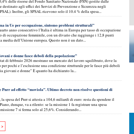
0,4% delle risorse del Fondo Sanitario Nazionale (FSN) gestite dalle
e destinato agli uffici dei Servizi di Prevenzione e Sicurezza negli
SAL). Inoltre, gli SPSAL ricevono solo il 10.4 % della spesa...
ima in Ue per occupazione, sintomo problemi strutturali”
quarto anno consecutivo l’Italia è ultima in Europa per tasso di occupazione
so di occupazione femminile, con un divario che raggiunge i 12,8 punti
lla media dell’Unione europea. Questo non è un dato...
ovani e donne fasce deboli della popolazione”
Istat di febbraio 2026 mostrano un mercato del lavoro squilibrato, dove la
o per pochi e l’esclusione una condizione strutturale per le fasce più deboli
ia giovani e donne” È quanto ha dichiarato la...
 Pnrr ad effetto “moviola”. Ultimo decreto non risolve questioni di
 la spesa del Pnrr si attesta a 104,6 miliardi di euro: resta da spendere il
 Piano, dunque, va a rilento: se la missione 1 fa registrare una spesa
a missione 7 si ferma solo al 25,6%. Considerando...
a >