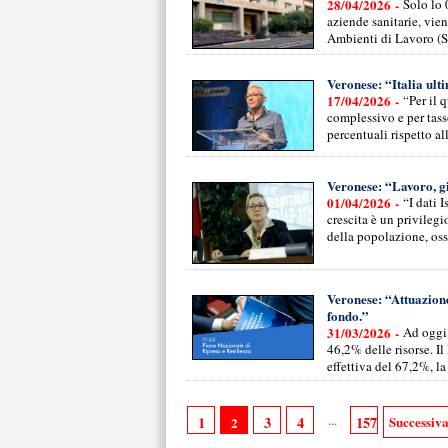
28/04/2026 -
Solo lo 
aziende sanitarie, vien
Ambienti di Lavoro (SP
Veronese: “Italia ult
17/04/2026 -
“Per il 
complessivo e per tas
percentuali rispetto a
Veronese: “Lavoro, gi
01/04/2026 -
“I dati 
crescita è un privilegi
della popolazione, oss
Veronese: “Attuazione
fondo.”
31/03/2026 -
Ad oggi,
46,2% delle risorse. Il
effettiva del 67,2%, l
...
1
3
4
157
Successiv
2