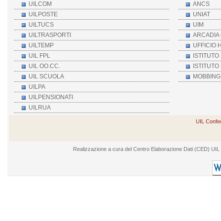
UILCOM
ANCS
UILPOSTE
UNIAT
UILTUCS
UIM
UILTRASPORTI
ARCADIA 
UILTEMP
UFFICIO 
UIL FPL
ISTITUTO
UIL OO.CC.
ISTITUTO
UIL SCUOLA
MOBBING 
UILPA
UILPENSIONATI
UILRUA
UIL Confed
Realizzazione a cura del Centro Elaborazione Dati (CED) UIL - V