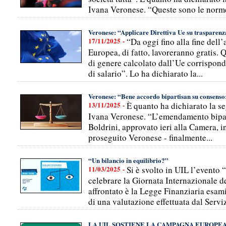
Ivana Veronese. “Queste sono le norme
Veronese: “Applicare Direttiva Ue su trasparenz
17/11/2025 -
“Da oggi fino alla fine dell’
Europea, di fatto, lavoreranno gratis. 
di genere calcolato dall’Ue corrispon
di salario”. Lo ha dichiarato la...
Veronese: “Bene accordo bipartisan su consenso
13/11/2025 -
È quanto ha dichiarato la se
Ivana Veronese. “L’emendamento bipart
Boldrini, approvato ieri alla Camera, 
proseguito Veronese - finalmente...
“Un bilancio in equilibrio?”
11/03/2025 -
Si è svolto in UIL l’evento 
celebrare la Giornata Internazionale dei
affrontato è la Legge Finanziaria esami
di una valutazione effettuata dal Serviz
LA UIL SOSTIENE LA CAMPAGNA EUROPE