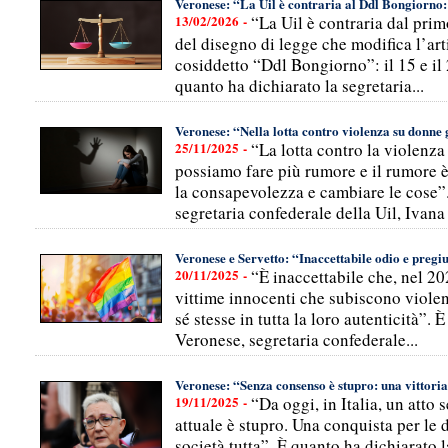
Veronese: “La Uil è contraria al Ddl Bongiorno
13/02/2026 -
“La Uil è contraria dal pr
del disegno di legge che modifica l’art
cosiddetto “Ddl Bongiorno”: il 15 e il
quanto ha dichiarato la segretaria...
Veronese: “Nella lotta contro violenza su donne
25/11/2025 -
“La lotta contro la violenza
possiamo fare più rumore e il rumore è
la consapevolezza e cambiare le cose”.
segretaria confederale della Uil, Ivana 
Veronese e Servetto: “Inaccettabile odio e preg
20/11/2025 -
“È inaccettabile che, nel 20
vittime innocenti che subiscono violenz
sé stesse in tutta la loro autenticità”.
Veronese, segretaria confederale...
Veronese: “Senza consenso è stupro: una vittoria d
19/11/2025 -
“Da oggi, in Italia, un atto
attuale è stupro. Una conquista per le 
società tutta”. È quanto ha dichiarato l