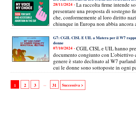
28/11/2024 -
La raccolta firme intende s
presentare una proposta di sostegno fi
che, conformemente al loro diritto naz
chiunque in Europa non abbia ancora a
G7: CGIL CISL E UIL a Matera per il W7 rapprese
donne
07/10/2024 -
CGIL CISL e UIL hanno pres
documento congiunto con L’obiettivo c
genere è stato declinato al W7 parland
cui le donne sono sottoposte in ogni p
...
2
3
31
Successiva >
1