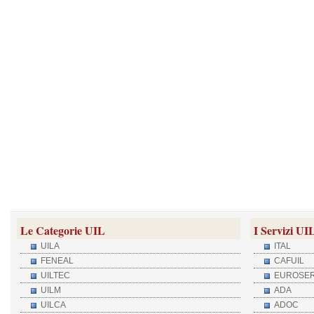
Le Categorie UIL
I Servizi UI
UILA
ITAL
FENEAL
CAFUIL
UILTEC
EUROSER
UILM
ADA
UILCA
ADOC