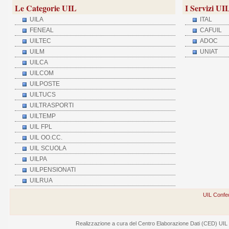
Le Categorie UIL
I Servizi UI
UILA
ITAL
FENEAL
CAFUIL
UILTEC
ADOC
UILM
UNIAT
UILCA
UILCOM
UILPOSTE
UILTUCS
UILTRASPORTI
UILTEMP
UIL FPL
UIL OO.CC.
UIL SCUOLA
UILPA
UILPENSIONATI
UILRUA
UIL Confed
Realizzazione a cura del Centro Elaborazione Dati (CED) UIL - V