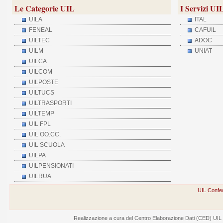
Le Categorie UIL
I Servizi UI
UILA
ITAL
FENEAL
CAFUIL
UILTEC
ADOC
UILM
UNIAT
UILCA
UILCOM
UILPOSTE
UILTUCS
UILTRASPORTI
UILTEMP
UIL FPL
UIL OO.CC.
UIL SCUOLA
UILPA
UILPENSIONATI
UILRUA
UIL Confed
Realizzazione a cura del Centro Elaborazione Dati (CED) UIL - V