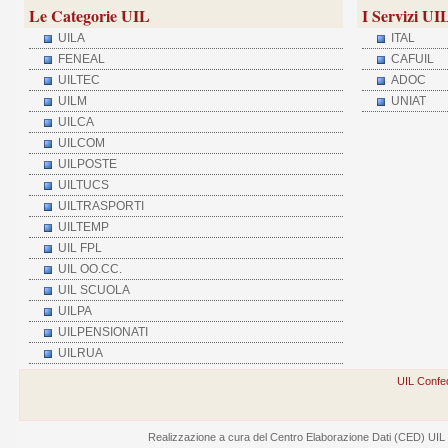
Le Categorie UIL
I Servizi UI
UILA
ITAL
FENEAL
CAFUIL
UILTEC
ADOC
UILM
UNIAT
UILCA
UILCOM
UILPOSTE
UILTUCS
UILTRASPORTI
UILTEMP
UIL FPL
UIL OO.CC.
UIL SCUOLA
UILPA
UILPENSIONATI
UILRUA
UIL Confed
Realizzazione a cura del Centro Elaborazione Dati (CED) UIL - V