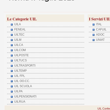
Le Categorie UIL
I Servizi UI
UILA
ITAL
FENEAL
CAFUIL
UILTEC
ADOC
UILM
UNIAT
UILCA
UILCOM
UILPOSTE
UILTUCS
UILTRASPORTI
UILTEMP
UIL FPL
UIL OO.CC.
UIL SCUOLA
UILPA
UILPENSIONATI
UILRUA
UIL Confed