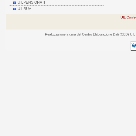
UILPENSIONATI
UILRUA
UIL Confed
Realizzazione a cura del Centro Elaborazione Dati (CED) UIL - V