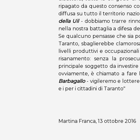
ripagato da questo consenso co
diffusa su tutto il territorio nazi
della Uil
- dobbiamo trarre rinno
nella nostra battaglia a difesa de
Se qualcuno pensasse che sia pos
Taranto, sbaglierebbe clamorosa
livelli produttivi e occupazional
risanamento: senza la prosecuz
principale soggetto da investire
ovviamente, è chiamato a fare 
Barbagallo
- vigileremo e lottere
e i per i cittadini di Taranto"
Martina Franca, 13 ottobre 2016