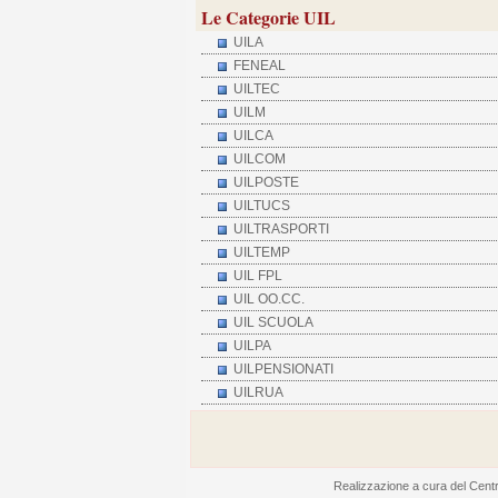
Le Categorie UIL
UILA
FENEAL
UILTEC
UILM
UILCA
UILCOM
UILPOSTE
UILTUCS
UILTRASPORTI
UILTEMP
UIL FPL
UIL OO.CC.
UIL SCUOLA
UILPA
UILPENSIONATI
UILRUA
Realizzazione a cura del Centro