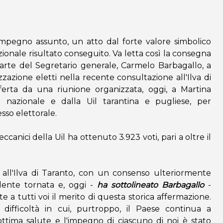
'impegno assunto, un atto dal forte valore simbolico
ionale risultato conseguito. Va letta così la consegna
parte del Segretario generale, Carmelo Barbagallo, a
zzazione eletti nella recente consultazione all'Ilva di
fferta da una riunione organizzata, oggi, a Martina
e nazionale e dalla Uil tarantina e pugliese, per
sso elettorale.
canici della Uil ha ottenuto 3.923 voti, pari a oltre il
 all'Ilva di Taranto, con un consenso ulteriormente
edente tornata e, oggi -
ha sottolineato Barbagallo
-
 a tutti voi il merito di questa storica affermazione.
difficoltà in cui, purtroppo, il Paese continua a
 ottima salute e l'impegno di ciascuno di noi è stato