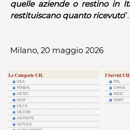
quelle aziende o restino in It
restituiscano quanto ricevuto
”.
Milano, 20 maggio 2026
Le Categorie UIL
I Servizi UI
UILA
ITAL
FENEAL
CAFUIL
UILTEC
ADOC
UILM
UNIAT
UILCA
UILCOM
UILPOSTE
UILTUCS