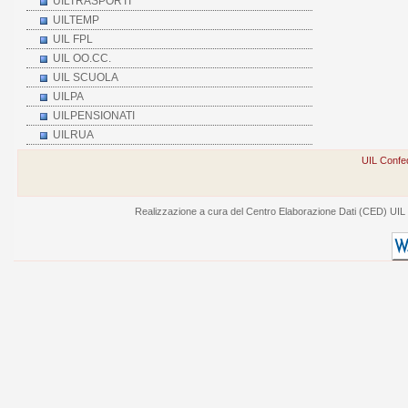
UILTRASPORTI
UILTEMP
UIL FPL
UIL OO.CC.
UIL SCUOLA
UILPA
UILPENSIONATI
UILRUA
UIL Confed
Realizzazione a cura del Centro Elaborazione Dati (CED) UIL - V