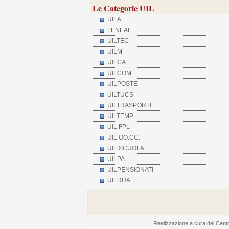
Le Categorie UIL
UILA
FENEAL
UILTEC
UILM
UILCA
UILCOM
UILPOSTE
UILTUCS
UILTRASPORTI
UILTEMP
UIL FPL
UIL OO.CC.
UIL SCUOLA
UILPA
UILPENSIONATI
UILRUA
Realizzazione a cura del Centro