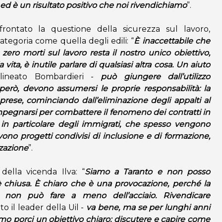
 ed è un risultato positivo che noi rivendichiamo
”.
ffrontato la questione della sicurezza sul lavoro,
ategoria come quella degli edili: “
È inaccettabile che
: zero morti sul lavoro resta il nostro unico obiettivo,
 vita, è inutile parlare di qualsiasi altra cosa. Un aiuto
lineato Bombardieri -
può giungere dall’utilizzo
ti, però, devono assumersi le proprie responsabilità: la
e imprese, cominciando dall’eliminazione degli appalti al
mpegnarsi per combattere il fenomeno dei contratti in
in particolare degli immigrati, che spesso vengono
ervono progetti condivisi di inclusione e di formazione,
zzazione
”.
della vicenda Ilva: “
Siamo a Taranto e non posso
a è chiusa. È chiaro che è una provocazione, perché la
ra non può fare a meno dell’acciaio. Rivendicare
to il leader della Uil -
va bene, ma se per lunghi anni
mo porci un obiettivo chiaro: discutere e capire come