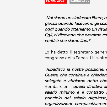
15/05/2026
Sindacato.
“
Noi siamo un sindacato libero, non
giacca quando facevamo gli sciop
oggi quando otteniamo un risult
Cgil, ci dicevano che eravamo com
verità è che siamo liberi
”.
Lo ha detto il segretario gener
congresso della Feneal Uil svoltosi
“
Ribadisco la nostra posizione:
Guerra, che continua a chieder
spiegato e abbiamo detto che
Bombardieri -
quella direttiva a
salario minimo e il contratto 
principio del salario dignitoso
organizzazioni comparativame