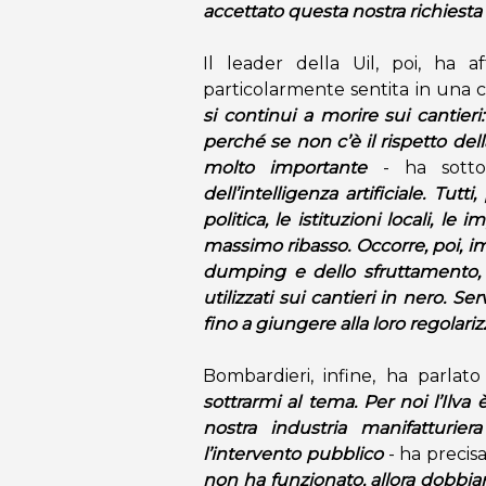
accettato questa nostra richiesta
Il leader della Uil, poi, ha a
particolarmente sentita in una c
si continui a morire sui cantieri
perché se non c’è il rispetto della
molto importante
- ha sotto
dell’intelligenza artificiale. Tut
politica, le istituzioni locali, l
massimo ribasso. Occorre, poi, i
dumping e dello sfruttamento, 
utilizzati sui cantieri in nero. S
fino a giungere alla loro regolari
Bombardieri, infine, ha parlato 
sottrarmi al tema. Per noi l’Ilv
nostra industria manifatturie
l’intervento pubblico
- ha precisa
non ha funzionato, allora dobbia