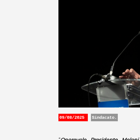
09/08/2025
Sindacato.
“
Onorevole Presidente Meloni,