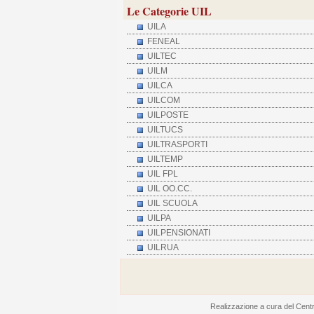
Le Categorie UIL
UILA
FENEAL
UILTEC
UILM
UILCA
UILCOM
UILPOSTE
UILTUCS
UILTRASPORTI
UILTEMP
UIL FPL
UIL OO.CC.
UIL SCUOLA
UILPA
UILPENSIONATI
UILRUA
Realizzazione a cura del Centro