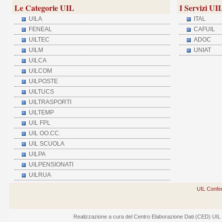
Le Categorie UIL
I Servizi UI
UILA
ITAL
FENEAL
CAFUIL
UILTEC
ADOC
UILM
UNIAT
UILCA
UILCOM
UILPOSTE
UILTUCS
UILTRASPORTI
UILTEMP
UIL FPL
UIL OO.CC.
UIL SCUOLA
UILPA
UILPENSIONATI
UILRUA
UIL Confed
Realizzazione a cura del Centro Elaborazione Dati (CED) UIL - V